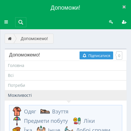
Допоможи!
Перемикач
меню
Допоможемо!
Допоможемо!
Підписатися
0
Головна
Всі
Потреби
Можливості
Одяг
Взуття
Предмети побуту
Ліки
Їжа
Інше
Добрі справи